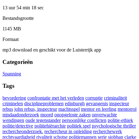
13 uur 54 min
18 sec
Bestandsgrootte
1145 MB
Formaat
mp3 download en geschikt voor de Luisterrijk app
Categorieën
Spanning
Tags
bevordering
confrontatie met het verleden
corruptie
criminaliteit
criminelen
disciplineproblemen
edinburgh
gevangenis
inspecteur
rebus
john rebus, inspecteur
machtsspel
mentor en leerling
mentorrol
misdaadonderzoek
moord
onopgeloste zaken
onverwachte
wendingen
oude tegenstander
persoonlijke conflicten
politie-ethiek
politie/detective
politiehiërarchie
politiek spel
psychologische thriller
rechercheonderzoek.
rechercheur in opleiding
recherchewerk
rechtvaardigheid
rivaliteit
schotse politiemannen
serie
siobhan clarke