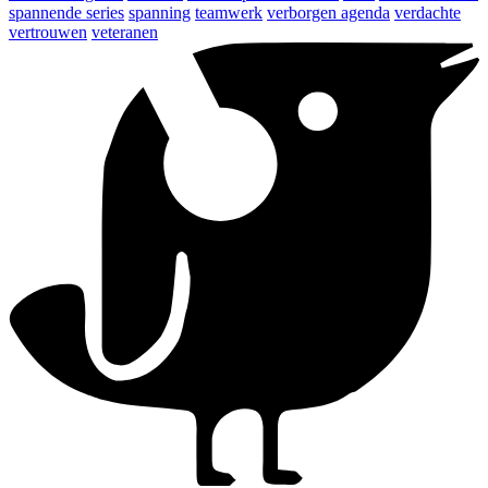
spannende series
spanning
teamwerk
verborgen agenda
verdachte
vertrouwen
veteranen