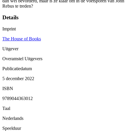
dan wel bevorderd, maar is ze klaar om in de voetsporen van John
Rebus te treden?
Details
Imprint
The House of Books
Uitgever
Overamstel Uitgevers
Publicatiedatum
5 december 2022
ISBN
9789044363012
Taal
Nederlands
Speelduur