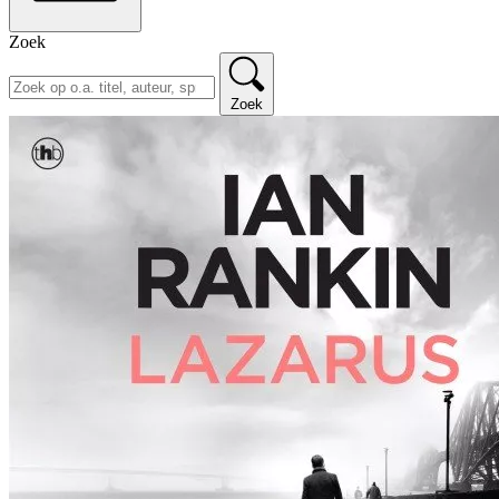
Zoek
Zoek