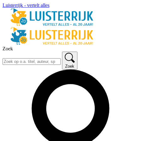
Luisterrijk - vertelt alles
Zoek
Zoek