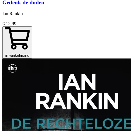
Gedenk de doden
Ian Rankin
€ 12,99
in winkelmand