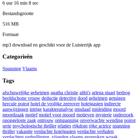
6 uur 16 min
8 sec
Bestandsgrootte
516 MB
Formaat
mp3 download en geschikt voor de Luisterrijk app
Categorieën
Spanning
Vlaams
Tags
afschuwelijke geheimen
agatha christie
alibi's
arlena stuart
bedrog
beeldschone vrouw
deductie
detective
dood
geheimen
getuigen
hercule poirot
hotel de vrolijke zeerover
hotelgasten
indirecte
aanwijzingen
intrige
karakteranalyse
misdaad
misleiding
moord
moordzaak
motief
motief voor moord
motieven
mysterie
onderzoek
onopgeloste zaak
ontrouw
ontspanning
onverwachte wending
poirot
serie
psychologische thriller
relaties
rijkdom
rijke actrice
spanning
thriller
vakantie
verdachte hotelgasten
verdachte verhalen
verdachten
verhullingen.
vijanden
vlaams gesproken
wraak