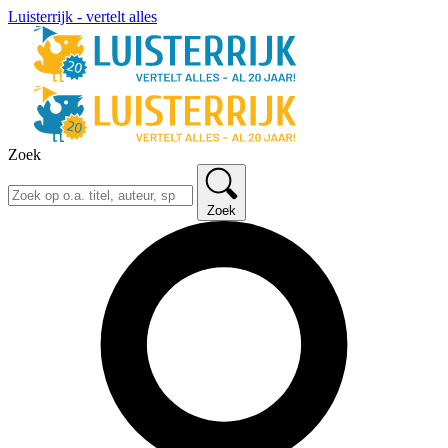
Luisterrijk - vertelt alles
Zoek
Zoek