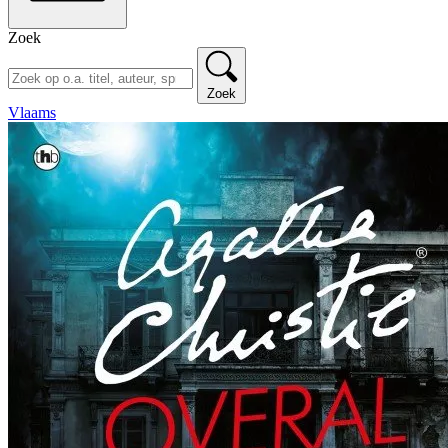
Zoek
Zoek
Vlaams