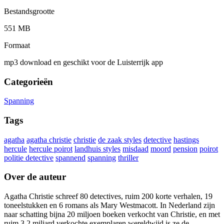
Bestandsgrootte
551 MB
Formaat
mp3 download en geschikt voor de Luisterrijk app
Categorieën
Spanning
Tags
agatha
agatha christie
christie
de zaak styles
detective
hastings
hercule
hercule poirot
landhuis styles
misdaad
moord
pension
poirot
politie detective
spannend
spanning
thriller
Over de auteur
Agatha Christie schreef 80 detectives, ruim 200 korte verhalen, 19
toneelstukken en 6 romans als Mary Westmacott. In Nederland zijn
naar schatting bijna 20 miljoen boeken verkocht van Christie, en met
ruim 3,2 miljard verkochte exemplaren wereldwijd is ze de