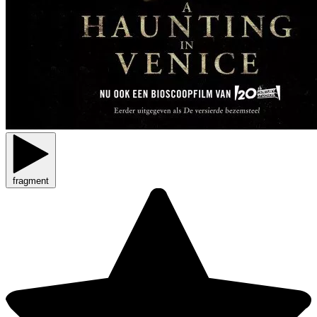
fragment