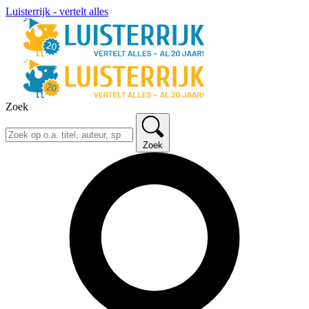
Luisterrijk - vertelt alles
Zoek
Zoek