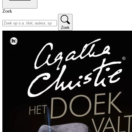
Zoek
Zoek