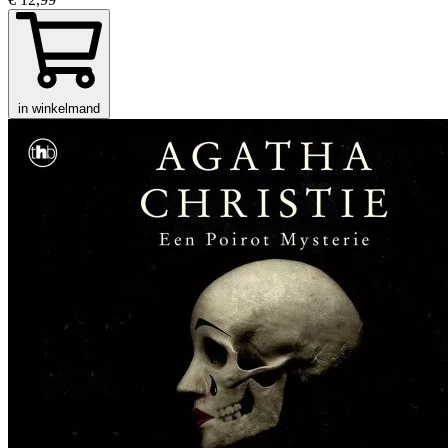
in winkelmand