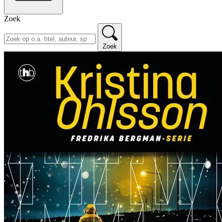
Zoek
Zoek