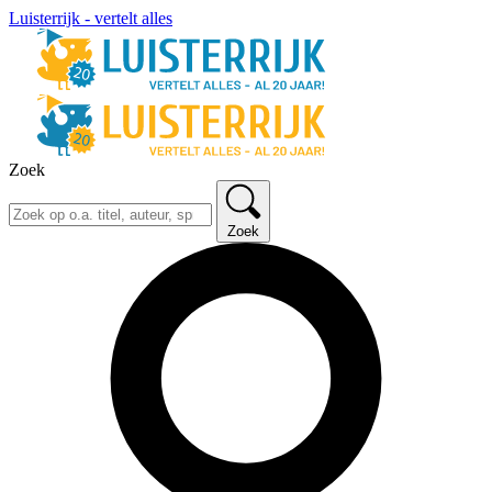
Luisterrijk - vertelt alles
Zoek
Zoek