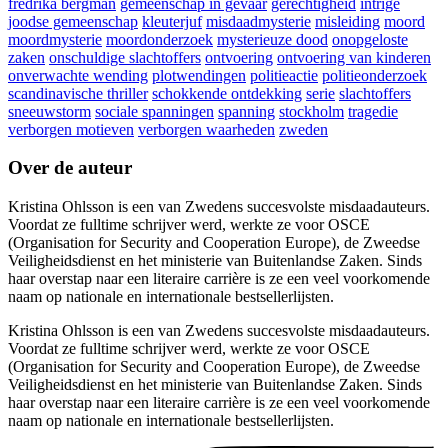
fredrika bergman
gemeenschap in gevaar
gerechtigheid
intrige
joodse gemeenschap
kleuterjuf
misdaadmysterie
misleiding
moord
moordmysterie
moordonderzoek
mysterieuze dood
onopgeloste
zaken
onschuldige slachtoffers
ontvoering
ontvoering van kinderen
onverwachte wending
plotwendingen
politieactie
politieonderzoek
scandinavische thriller
schokkende ontdekking
serie
slachtoffers
sneeuwstorm
sociale spanningen
spanning
stockholm
tragedie
verborgen motieven
verborgen waarheden
zweden
Over de auteur
Kristina Ohlsson is een van Zwedens succesvolste misdaadauteurs.
Voordat ze fulltime schrijver werd, werkte ze voor OSCE
(Organisation for Security and Cooperation Europe), de Zweedse
Veiligheidsdienst en het ministerie van Buitenlandse Zaken. Sinds
haar overstap naar een literaire carrière is ze een veel voorkomende
naam op nationale en internationale bestsellerlijsten.
Kristina Ohlsson is een van Zwedens succesvolste misdaadauteurs.
Voordat ze fulltime schrijver werd, werkte ze voor OSCE
(Organisation for Security and Cooperation Europe), de Zweedse
Veiligheidsdienst en het ministerie van Buitenlandse Zaken. Sinds
haar overstap naar een literaire carrière is ze een veel voorkomende
naam op nationale en internationale bestsellerlijsten.