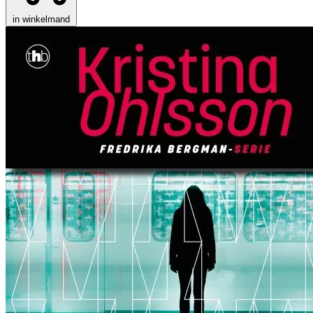
in winkelmand