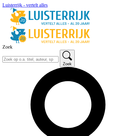
Luisterrijk - vertelt alles
Zoek
Zoek