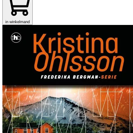
in winkelmand