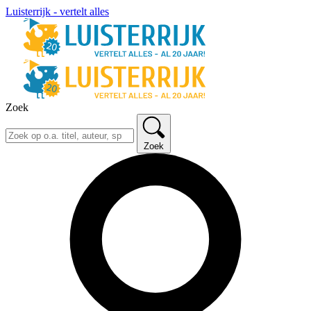
Luisterrijk - vertelt alles
Zoek
Zoek