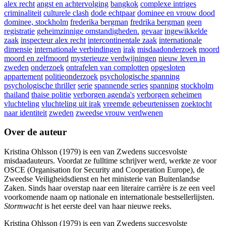
alex recht
angst en achtervolging
bangkok
complexe intriges
criminaliteit
culturele clash
dode echtpaar
dominee en vrouw dood
dominee, stockholm
frederika bergman
fredrika bergman
geen
registratie
geheimzinnige omstandigheden.
gevaar
ingewikkelde
zaak
inspecteur alex recht
intercontinentale zaak
internationale
dimensie
internationale verbindingen
irak
misdaadonderzoek
moord
moord en zelfmoord
mysterieuze verdwijningen
nieuw leven in
zweden
onderzoek
ontrafelen van complotten
opgesloten
appartement
politieonderzoek
psychologische spanning
psychologische thriller
serie
spannende series
spanning
stockholm
thailand
thaise politie
verborgen agenda's
verborgen geheimen
vluchteling
vluchteling uit irak
vreemde gebeurtenissen
zoektocht
naar identiteit
zweden
zweedse vrouw verdwenen
Over de auteur
Kristina Ohlsson (1979) is een van Zwedens succesvolste
misdaadauteurs. Voordat ze fulltime schrijver werd, werkte ze voor
OSCE (Organisation for Security and Cooperation Europe), de
Zweedse Veiligheidsdienst en het ministerie van Buitenlandse
Zaken. Sinds haar overstap naar een literaire carrière is ze een veel
voorkomende naam op nationale en internationale bestsellerlijsten.
Stormwacht
is het eerste deel van haar nieuwe reeks.
Kristina Ohlsson (1979) is een van Zwedens succesvolste