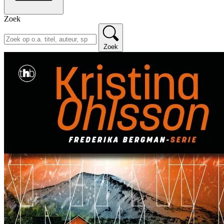
Zoek
Zoek