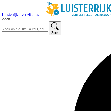
Luisterrijk - vertelt alles
Zoek
Zoek