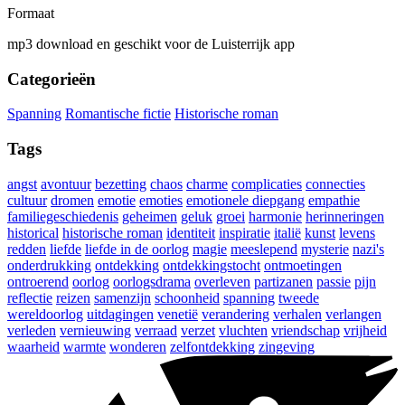
Formaat
mp3 download en geschikt voor de Luisterrijk app
Categorieën
Spanning
Romantische fictie
Historische roman
Tags
angst
avontuur
bezetting
chaos
charme
complicaties
connecties
cultuur
dromen
emotie
emoties
emotionele diepgang
empathie
familiegeschiedenis
geheimen
geluk
groei
harmonie
herinneringen
historical
historische roman
identiteit
inspiratie
italië
kunst
levens
redden
liefde
liefde in de oorlog
magie
meeslepend
mysterie
nazi's
onderdrukking
ontdekking
ontdekkingstocht
ontmoetingen
ontroerend
oorlog
oorlogsdrama
overleven
partizanen
passie
pijn
reflectie
reizen
samenzijn
schoonheid
spanning
tweede
wereldoorlog
uitdagingen
venetië
verandering
verhalen
verlangen
verleden
vernieuwing
verraad
verzet
vluchten
vriendschap
vrijheid
waarheid
warmte
wonderen
zelfontdekking
zingeving