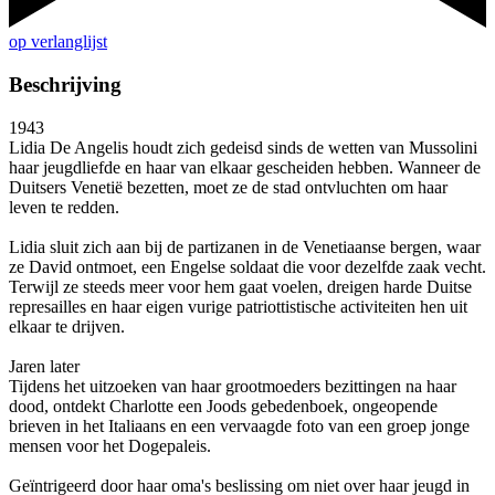
op verlanglijst
Beschrijving
1943
Lidia De Angelis houdt zich gedeisd sinds de wetten van Mussolini
haar jeugdliefde en haar van elkaar gescheiden hebben. Wanneer de
Duitsers Venetië bezetten, moet ze de stad ontvluchten om haar
leven te redden.
Lidia sluit zich aan bij de partizanen in de Venetiaanse bergen, waar
ze David ontmoet, een Engelse soldaat die voor dezelfde zaak vecht.
Terwijl ze steeds meer voor hem gaat voelen, dreigen harde Duitse
represailles en haar eigen vurige patriottistische activiteiten hen uit
elkaar te drijven.
Jaren later
Tijdens het uitzoeken van haar grootmoeders bezittingen na haar
dood, ontdekt Charlotte een Joods gebedenboek, ongeopende
brieven in het Italiaans en een vervaagde foto van een groep jonge
mensen voor het Dogepaleis.
Geïntrigeerd door haar oma's beslissing om niet over haar jeugd in