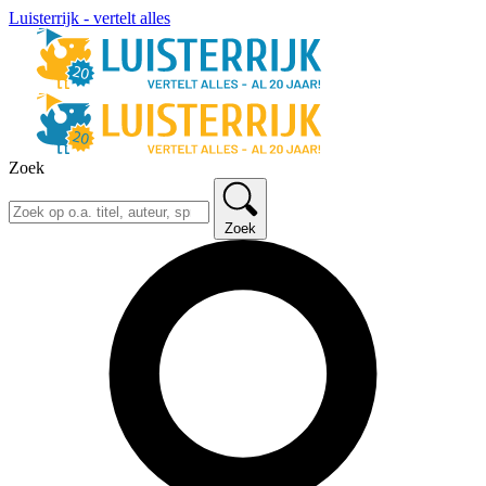
Luisterrijk - vertelt alles
Zoek
Zoek