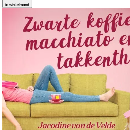
in winkelmand