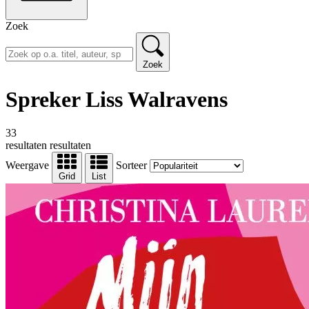
Zoek
Zoek
Spreker Liss Walravens
33
resultaten
resultaten
Weergave
Sorteer
Grid
List