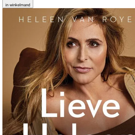
in winkelmand