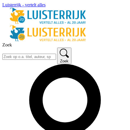
Luisterrijk - vertelt alles
Zoek
Zoek