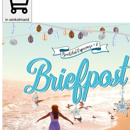
in winkelmand