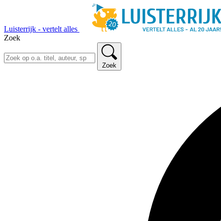
Luisterrijk - vertelt alles
Zoek
Zoek