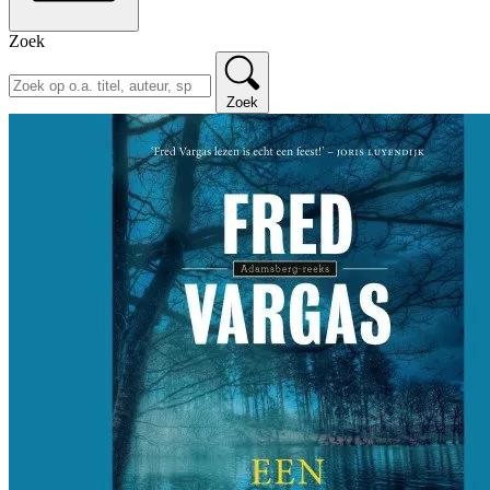
Zoek
Zoek