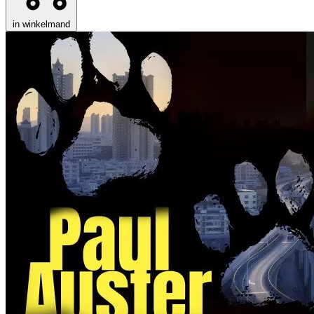
in winkelmand