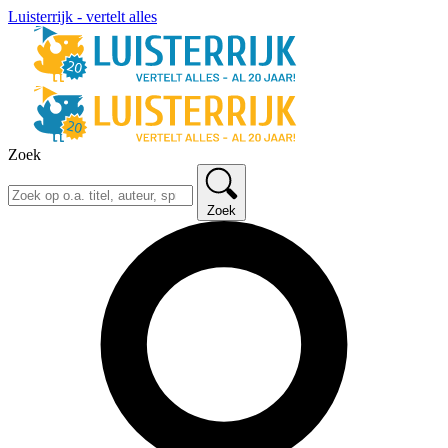
Luisterrijk - vertelt alles
Zoek
Zoek