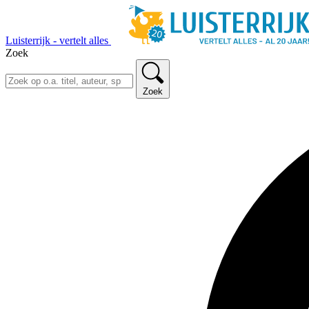
Luisterrijk - vertelt alles
Zoek
Zoek