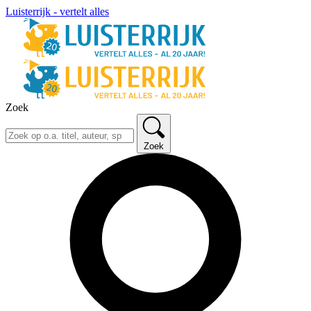
Luisterrijk - vertelt alles
Zoek
Zoek