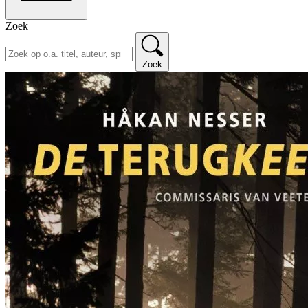
Zoek
Zoek