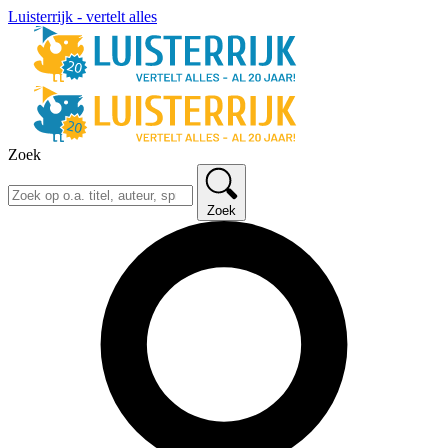
Luisterrijk - vertelt alles
Zoek
Zoek