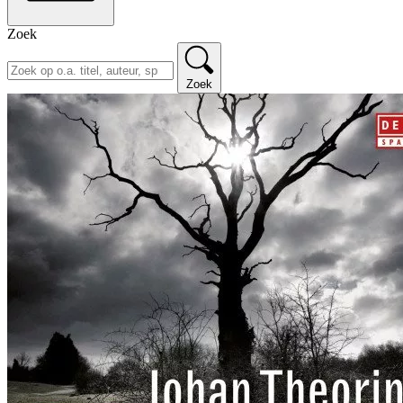
Zoek
Zoek