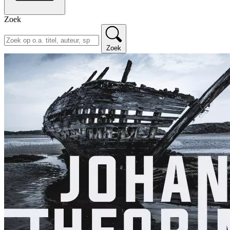
Zoek
Zoek