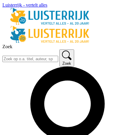
Luisterrijk - vertelt alles
Zoek
Zoek