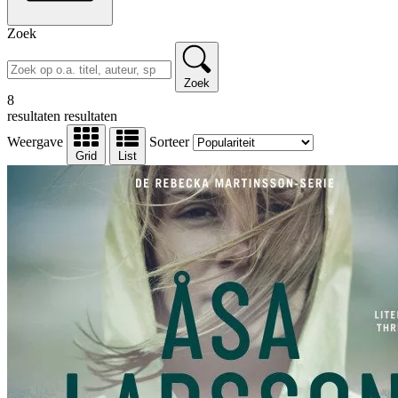
Zoek
Zoek
8
resultaten
resultaten
Weergave
Sorteer
Grid
List