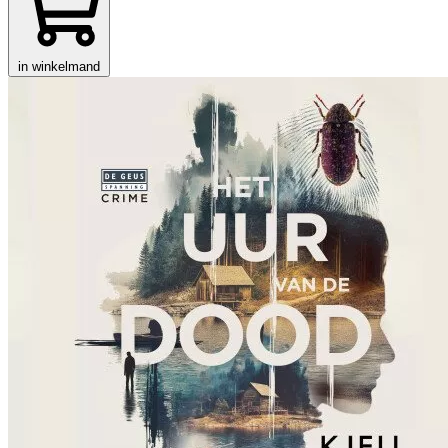
in winkelmand