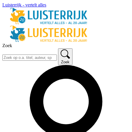
Luisterrijk - vertelt alles
Zoek
Zoek