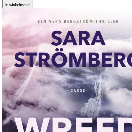
in winkelmand