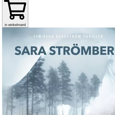
in winkelmand