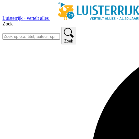
Luisterrijk - vertelt alles
Zoek
Zoek