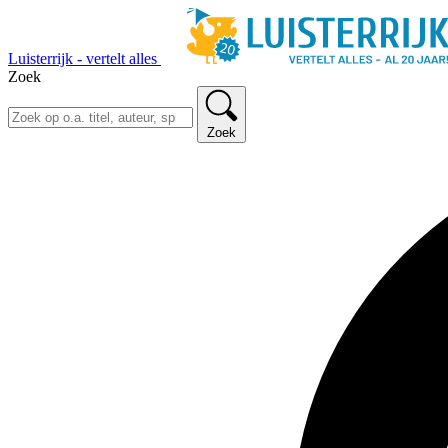
Luisterrijk - vertelt alles
Zoek
Zoek