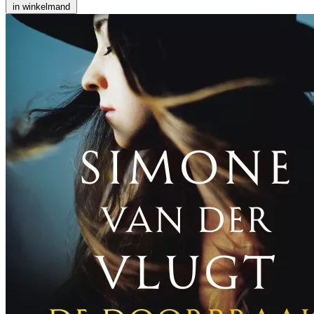
in winkelmand