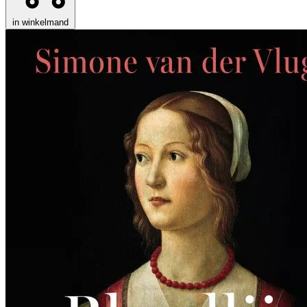
in winkelmand