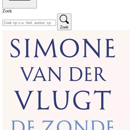
Zoek
Zoek