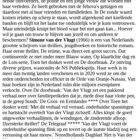
bende ontvoerders, de politie en een jonge vrouw die worstelt met
haar verleden. Ze heeft gebroken met de Jehova's getuigen en
daardoor met al haar vrienden en familieleden. In De zonde waard
komen relaties op scherp te staan, wordt afgerekend met knellende
banden en blijft tot het laatst toe onduidelijk wie je kunt vertrouwen.
Maar uiteindelijk kruipt het bloed waar het niet gaan kan... Hoever
wil je gaan om trouw te blijven aan jezelf en om anderen te
beschermen?
Simone van der Vlugt
(1966) is een van Nederlands
grootste schrijvers van thrillers, jeugdboeken en historische romans.
Haar eerste thriller, De reünie, was direct een groot succes. Dat
continueerde ze met onder meer Blauw water, Op klaarlichte dag en
de Lois-serie, Toen het donker werd en De doorbraak. Ze ontving
diverse prijzen, waaronder de NS Publieksprijs. Haar werk is in
meer dan twintig landen verschenen en in 2020 werd ze om die
reden onderscheiden tot officier in de Orde van Oranje-Nassau. Van
haar boeken zijn in Nederland ruim drie miljoen exemplaren
verkocht. Over De doorbraak: 'Van der Vlugt zet een pakkend
verhaal neer over familieperikelen dat je, mede door haar vlotte pen,
in de greep houdt.' De Gooi- en Eemlander **** Over Toen het
donker werd: 'Met dit verhaal vol verraad, onderhuidse spanningen
en hartstocht overtreft Van der Vlugt zichzelf. Alles klopt: de goed
uitgewerkte verhaallijnen, de wendingen, de zinderende afloop.
IJzersterke thriller!' De Telegraaf ***** 'Van der Vlugt voert de
onderhuidse spanning flink op en tovert op de laatste bladzij nog een
verrassing uit haar mouw.' Noordhollands Dagblad 'Het is Van der