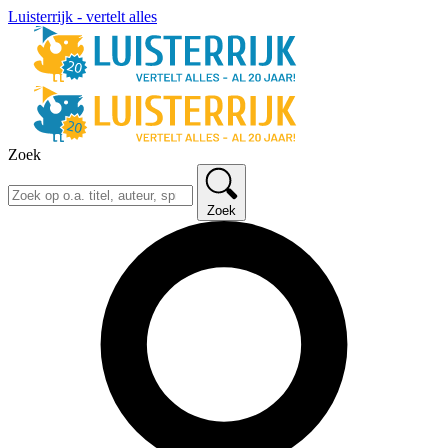
Luisterrijk - vertelt alles
Zoek
Zoek