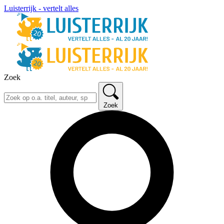
Luisterrijk - vertelt alles
Zoek
Zoek