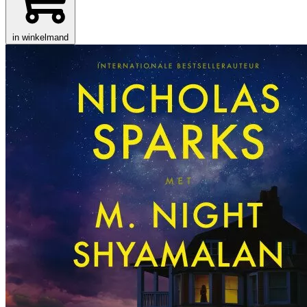
in winkelmand