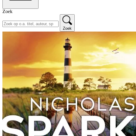
Zoek
Zoek