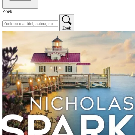
Zoek
Zoek