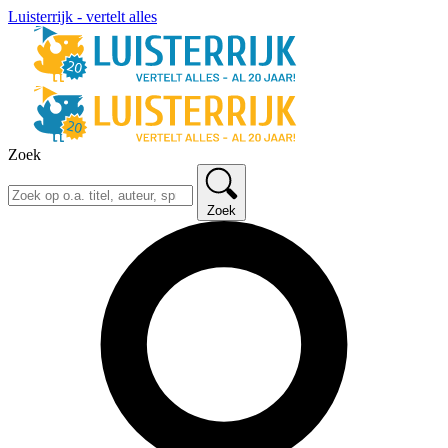
Luisterrijk - vertelt alles
Zoek
Zoek