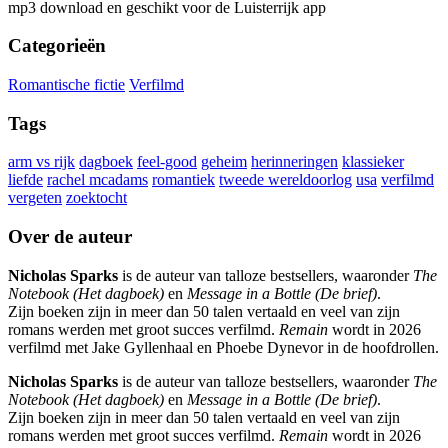
mp3 download en geschikt voor de Luisterrijk app
Categorieën
Romantische fictie
Verfilmd
Tags
arm vs rijk
dagboek
feel-good
geheim
herinneringen
klassieker
liefde
rachel mcadams
romantiek
tweede wereldoorlog
usa
verfilmd
vergeten
zoektocht
Over de auteur
Nicholas Sparks
is de auteur van talloze bestsellers, waaronder
The
Notebook (Het dagboek)
en
Message in a Bottle (De brief)
.
Zijn boeken zijn in meer dan 50 talen vertaald en veel van zijn
romans werden met groot succes verfilmd.
Remain
wordt in 2026
verfilmd met Jake Gyllenhaal en Phoebe Dynevor in de hoofdrollen.
Nicholas Sparks
is de auteur van talloze bestsellers, waaronder
The
Notebook (Het dagboek)
en
Message in a Bottle (De brief)
.
Zijn boeken zijn in meer dan 50 talen vertaald en veel van zijn
romans werden met groot succes verfilmd.
Remain
wordt in 2026