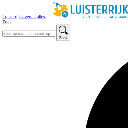
Luisterrijk - vertelt alles
Zoek
Zoek