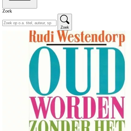
Zoek
Zoek