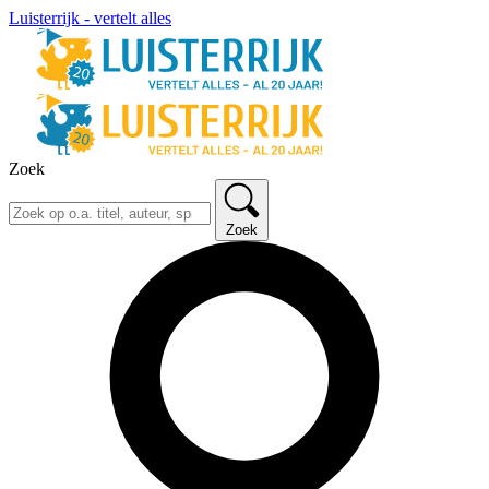
Luisterrijk - vertelt alles
Zoek
Zoek