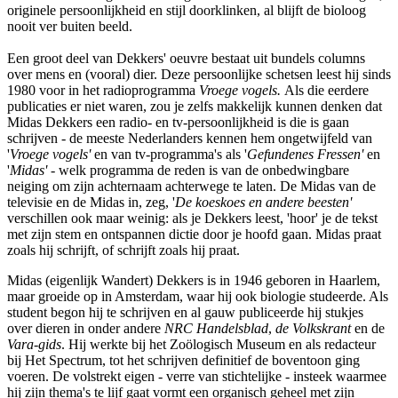
originele persoonlijkheid en stijl doorklinken, al blijft de bioloog
nooit ver buiten beeld.
Een groot deel van Dekkers' oeuvre bestaat uit bundels columns
over mens en (vooral) dier. Deze persoonlijke schetsen leest hij sinds
1980 voor in het radioprogramma
Vroege vogels.
Als die eerdere
publicaties er niet waren, zou je zelfs makkelijk kunnen denken dat
Midas Dekkers een radio- en tv-persoonlijkheid is die is gaan
schrijven - de meeste Nederlanders kennen hem ongetwijfeld van
'
Vroege vogels'
en van tv-programma's als '
Gefundenes Fressen'
en
'
Midas'
- welk programma de reden is van de onbedwingbare
neiging om zijn achternaam achterwege te laten. De Midas van de
televisie en de Midas in, zeg, '
De koeskoes en andere beesten'
verschillen ook maar weinig: als je Dekkers leest, 'hoor' je de tekst
met zijn stem en ontspannen dictie door je hoofd gaan. Midas praat
zoals hij schrijft, of schrijft zoals hij praat.
Midas (eigenlijk Wandert) Dekkers is in 1946 geboren in Haarlem,
maar groeide op in Amsterdam, waar hij ook biologie studeerde. Als
student begon hij te schrijven en al gauw publiceerde hij stukjes
over dieren in onder andere
NRC Handelsblad
,
de Volkskrant
en de
Vara-gids
. Hij werkte bij het Zoölogisch Museum en als redacteur
bij Het Spectrum, tot het schrijven definitief de boventoon ging
voeren. De volstrekt eigen - verre van stichtelijke - insteek waarmee
hij zijn thema's te lijf gaat vormt een organisch geheel met zijn