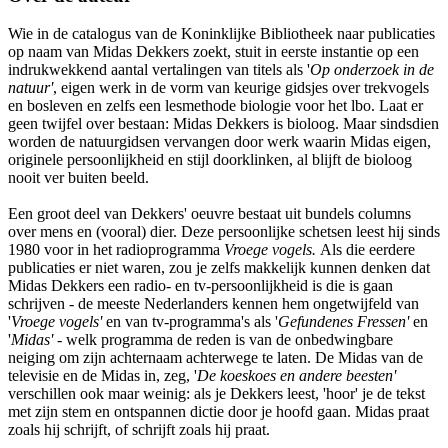
Wie in de catalogus van de Koninklijke Bibliotheek naar publicaties
op naam van Midas Dekkers zoekt, stuit in eerste instantie op een
indrukwekkend aantal vertalingen van titels als '
Op onderzoek in de
natuur'
, eigen werk in de vorm van keurige gidsjes over trekvogels
en bosleven en zelfs een lesmethode biologie voor het lbo. Laat er
geen twijfel over bestaan: Midas Dekkers is bioloog. Maar sindsdien
worden de natuurgidsen vervangen door werk waarin Midas eigen,
originele persoonlijkheid en stijl doorklinken, al blijft de bioloog
nooit ver buiten beeld.
Een groot deel van Dekkers' oeuvre bestaat uit bundels columns
over mens en (vooral) dier. Deze persoonlijke schetsen leest hij sinds
1980 voor in het radioprogramma
Vroege vogels.
Als die eerdere
publicaties er niet waren, zou je zelfs makkelijk kunnen denken dat
Midas Dekkers een radio- en tv-persoonlijkheid is die is gaan
schrijven - de meeste Nederlanders kennen hem ongetwijfeld van
'
Vroege vogels'
en van tv-programma's als '
Gefundenes Fressen'
en
'
Midas'
- welk programma de reden is van de onbedwingbare
neiging om zijn achternaam achterwege te laten. De Midas van de
televisie en de Midas in, zeg, '
De koeskoes en andere beesten'
verschillen ook maar weinig: als je Dekkers leest, 'hoor' je de tekst
met zijn stem en ontspannen dictie door je hoofd gaan. Midas praat
zoals hij schrijft, of schrijft zoals hij praat.