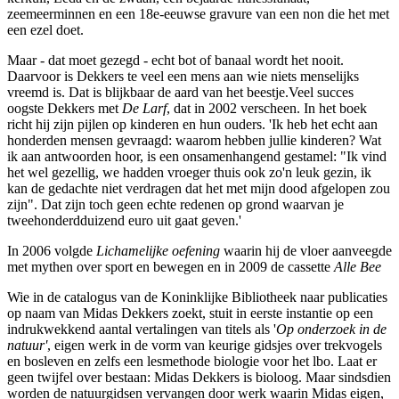
zeemeerminnen en een 18e-eeuwse gravure van een non die het met
een ezel doet.
Maar - dat moet gezegd - echt bot of banaal wordt het nooit.
Daarvoor is Dekkers te veel een mens aan wie niets menselijks
vreemd is. Dat is blijkbaar de aard van het beestje.Veel succes
oogste Dekkers met
De Larf
, dat in 2002 verscheen. In het boek
richt hij zijn pijlen op kinderen en hun ouders. 'Ik heb het echt aan
honderden mensen gevraagd: waarom hebben jullie kinderen? Wat
ik aan antwoorden hoor, is een onsamenhangend gestamel: "Ik vind
het wel gezellig, we hadden vroeger thuis ook zo'n leuk gezin, ik
kan de gedachte niet verdragen dat het met mijn dood afgelopen zou
zijn". Dat zijn toch geen echte redenen op grond waarvan je
tweehonderdduizend euro uit gaat geven.'
In 2006 volgde
Lichamelijke oefening
waarin hij de vloer aanveegde
met mythen over sport en bewegen en in 2009 de cassette
Alle Bee
Wie in de catalogus van de Koninklijke Bibliotheek naar publicaties
op naam van Midas Dekkers zoekt, stuit in eerste instantie op een
indrukwekkend aantal vertalingen van titels als '
Op onderzoek in de
natuur'
, eigen werk in de vorm van keurige gidsjes over trekvogels
en bosleven en zelfs een lesmethode biologie voor het lbo. Laat er
geen twijfel over bestaan: Midas Dekkers is bioloog. Maar sindsdien
worden de natuurgidsen vervangen door werk waarin Midas eigen,