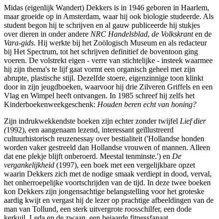
Midas (eigenlijk Wandert) Dekkers is in 1946 geboren in Haarlem,
maar groeide op in Amsterdam, waar hij ook biologie studeerde. Als
student begon hij te schrijven en al gauw publiceerde hij stukjes
over dieren in onder andere
NRC Handelsblad
,
de Volkskrant
en de
Vara-gids
. Hij werkte bij het Zoölogisch Museum en als redacteur
bij Het Spectrum, tot het schrijven definitief de boventoon ging
voeren. De volstrekt eigen - verre van stichtelijke - insteek waarmee
hij zijn thema's te lijf gaat vormt een organisch geheel met zijn
abrupte, plastische stijl. Dezelfde stoere, eigenzinnige toon klinkt
door in zijn jeugdboeken, waarvoor hij drie Zilveren Griffels en een
Vlag en Wimpel heeft ontvangen. In 1985 schreef hij zelfs het
Kinderboekenweekgeschenk:
Houden beren echt van honing?
Zijn indrukwekkendste boeken zijn echter zonder twijfel
Lief dier
(
1992), een aangenaam lezend, interessant geïllustreerd
cultuurhistorisch reuzenessay over bestialiteit ('Hollandse honden
worden vaker gestreeld dan Hollandse vrouwen of mannen. Alleen
dat ene plekje blijft onberoerd. Meestal tenminste.') en
De
vergankelijkheid
(1997), een boek met een vergelijkbare opzet
waarin Dekkers zich met de nodige smaak verdiept in dood, verval,
het onherroepelijke voortschrijden van de tijd. In deze twee boeken
kon Dekkers zijn jongensachtige belangstelling voor het groteske
aardig kwijt en vergast hij de lezer op prachtige afbeeldingen van de
man van Tollund, een sterk uitvergrote roosschilfer, een dode
kerkuil, Leda en de zwaan, een bejaarde fitnessfanaat,