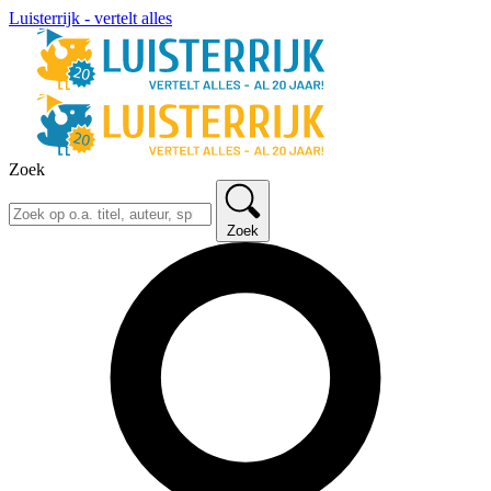
Luisterrijk - vertelt alles
Zoek
Zoek