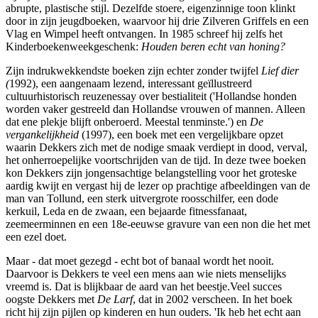
abrupte, plastische stijl. Dezelfde stoere, eigenzinnige toon klinkt
door in zijn jeugdboeken, waarvoor hij drie Zilveren Griffels en een
Vlag en Wimpel heeft ontvangen. In 1985 schreef hij zelfs het
Kinderboekenweekgeschenk:
Houden beren echt van honing?
Zijn indrukwekkendste boeken zijn echter zonder twijfel
Lief dier
(
1992), een aangenaam lezend, interessant geïllustreerd
cultuurhistorisch reuzenessay over bestialiteit ('Hollandse honden
worden vaker gestreeld dan Hollandse vrouwen of mannen. Alleen
dat ene plekje blijft onberoerd. Meestal tenminste.') en
De
vergankelijkheid
(1997), een boek met een vergelijkbare opzet
waarin Dekkers zich met de nodige smaak verdiept in dood, verval,
het onherroepelijke voortschrijden van de tijd. In deze twee boeken
kon Dekkers zijn jongensachtige belangstelling voor het groteske
aardig kwijt en vergast hij de lezer op prachtige afbeeldingen van de
man van Tollund, een sterk uitvergrote roosschilfer, een dode
kerkuil, Leda en de zwaan, een bejaarde fitnessfanaat,
zeemeerminnen en een 18e-eeuwse gravure van een non die het met
een ezel doet.
Maar - dat moet gezegd - echt bot of banaal wordt het nooit.
Daarvoor is Dekkers te veel een mens aan wie niets menselijks
vreemd is. Dat is blijkbaar de aard van het beestje.Veel succes
oogste Dekkers met
De Larf
, dat in 2002 verscheen. In het boek
richt hij zijn pijlen op kinderen en hun ouders. 'Ik heb het echt aan