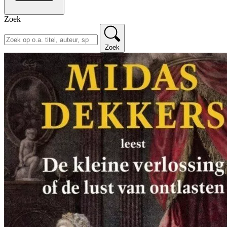
Zoek
Zoek