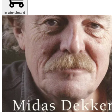
in winkelmand