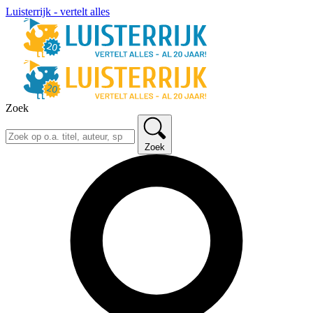
Luisterrijk - vertelt alles
Zoek
Zoek