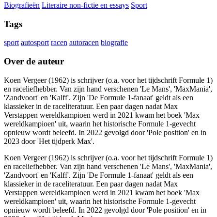
Biografieën
Literaire non-fictie en essays
Sport
Tags
sport
autosport
racen
autoracen
biografie
Over de auteur
Koen Vergeer (1962) is schrijver (o.a. voor het tijdschrift Formule 1)
en raceliefhebber. Van zijn hand verschenen 'Le Mans', 'MaxMania',
'Zandvoort' en 'Kalff'. Zijn 'De Formule 1-fanaat' geldt als een
klassieker in de raceliteratuur. Een paar dagen nadat Max
Verstappen wereldkampioen werd in 2021 kwam het boek 'Max
wereldkampioen' uit, waarin het historische Formule 1-gevecht
opnieuw wordt beleefd. In 2022 gevolgd door 'Pole position' en in
2023 door 'Het tijdperk Max'.
Koen Vergeer (1962) is schrijver (o.a. voor het tijdschrift Formule 1)
en raceliefhebber. Van zijn hand verschenen 'Le Mans', 'MaxMania',
'Zandvoort' en 'Kalff'. Zijn 'De Formule 1-fanaat' geldt als een
klassieker in de raceliteratuur. Een paar dagen nadat Max
Verstappen wereldkampioen werd in 2021 kwam het boek 'Max
wereldkampioen' uit, waarin het historische Formule 1-gevecht
opnieuw wordt beleefd. In 2022 gevolgd door 'Pole position' en in