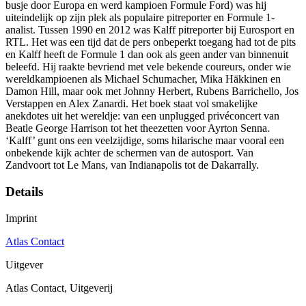
busje door Europa en werd kampioen Formule Ford) was hij
uiteindelijk op zijn plek als populaire pitreporter en Formule 1-
analist. Tussen 1990 en 2012 was Kalff pitreporter bij Eurosport en
RTL. Het was een tijd dat de pers onbeperkt toegang had tot de pits
en Kalff heeft de Formule 1 dan ook als geen ander van binnenuit
beleefd. Hij raakte bevriend met vele bekende coureurs, onder wie
wereldkampioenen als Michael Schumacher, Mika Häkkinen en
Damon Hill, maar ook met Johnny Herbert, Rubens Barrichello, Jos
Verstappen en Alex Zanardi. Het boek staat vol smakelijke
anekdotes uit het wereldje: van een unplugged privéconcert van
Beatle George Harrison tot het theezetten voor Ayrton Senna.
‘Kalff’ gunt ons een veelzijdige, soms hilarische maar vooral een
onbekende kijk achter de schermen van de autosport. Van
Zandvoort tot Le Mans, van Indianapolis tot de Dakarrally.
Details
Imprint
Atlas Contact
Uitgever
Atlas Contact, Uitgeverij