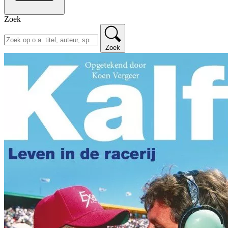
Zoek
Zoek