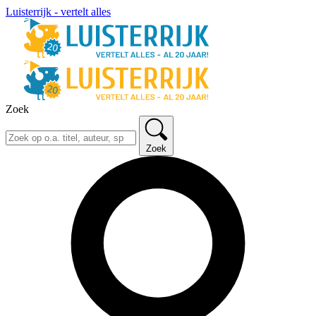
Luisterrijk - vertelt alles
Zoek
Zoek