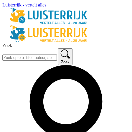
Luisterrijk - vertelt alles
Zoek
Zoek