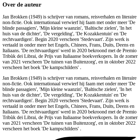
Over de auteur
Jan Brokken (1949) is schrijver van romans, reisverhalen en literaire
non-fictie. Ook internationaal verwierf hij faam met onder meer 'De
blinde passagiers', 'Mijn kleine waanzin', 'Baltische zielen', 'In het
huis van de dichter', 'De vergelding', 'De Kozakkentuin' en 'De
rechtvaardigen'. Begin 2020 verscheen 'Stedevaart'. Zijn werk is
vertaald in onder meer het Engels, Chinees, Frans, Duits, Deens en
Italiaans. 'De rechtvaardigen' werd in 2020 bekroond met de Premio
Tribùk dei Librai, de Prijs van Italiaanse boekverkopers. In de zomer
van 2021 verscheen 'De tuinen van Buitenzorg', en in oktober 2022
verscheen het boek 'De kampschilders' .
Jan Brokken (1949) is schrijver van romans, reisverhalen en literaire
non-fictie. Ook internationaal verwierf hij faam met onder meer 'De
blinde passagiers', 'Mijn kleine waanzin', 'Baltische zielen', 'In het
huis van de dichter', 'De vergelding', 'De Kozakkentuin' en 'De
rechtvaardigen'. Begin 2020 verscheen 'Stedevaart'. Zijn werk is
vertaald in onder meer het Engels, Chinees, Frans, Duits, Deens en
Italiaans. 'De rechtvaardigen' werd in 2020 bekroond met de Premio
Tribùk dei Librai, de Prijs van Italiaanse boekverkopers. In de zomer
van 2021 verscheen 'De tuinen van Buitenzorg', en in oktober 2022
verscheen het boek 'De kampschilders' .