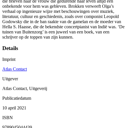
die brieven naar de vrouw die gedurende haar leven altijd een
onbekende voor hem was gebleven. Brokken verweeft Olga’s
verhaal op ingenieuze wijze met beschouwingen over muziek,
literatuur, cultuur en geschiedenis, zoals over componist Leopold
Godowsky die in de ban raakte van de gamelan en de moeder van
Hella S. Haasse, die de bekendste concertpianist van Indië was. ‘De
tuinen van Buitenzorg’ is een juweel van een boek, van een
schrijver op de toppen van zijn kunnen.
Details
Imprint
Atlas Contact
Uitgever
Atlas Contact, Uitgeverij
Publicatiedatum
10 april 2021
ISBN
9789045044439