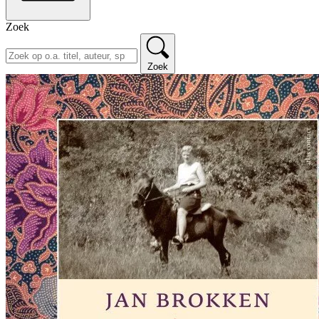
Zoek
Zoek