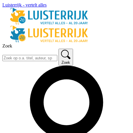
Luisterrijk - vertelt alles
Zoek
Zoek