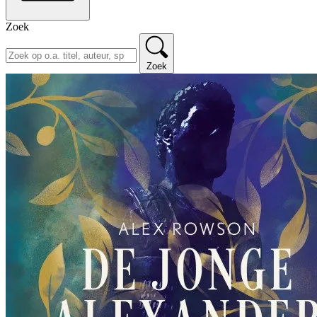
Zoek
Zoek