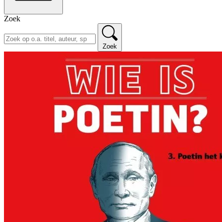
Zoek
Zoek