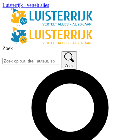
Luisterrijk - vertelt alles
Zoek
Zoek