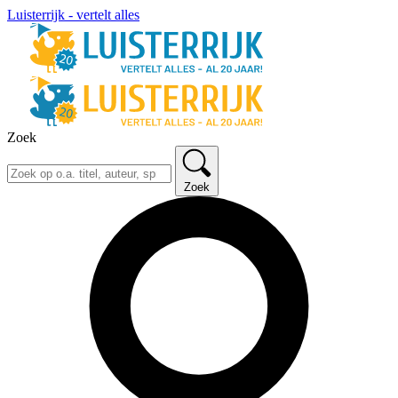
Luisterrijk - vertelt alles
Zoek
Zoek