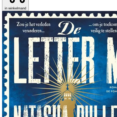
in winkelmand