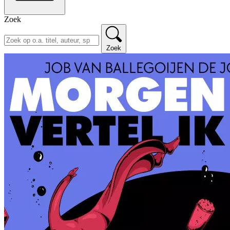
Zoek
Zoek