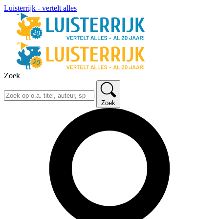
Luisterrijk - vertelt alles
Zoek
Zoek