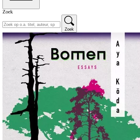
Zoek
Zoek