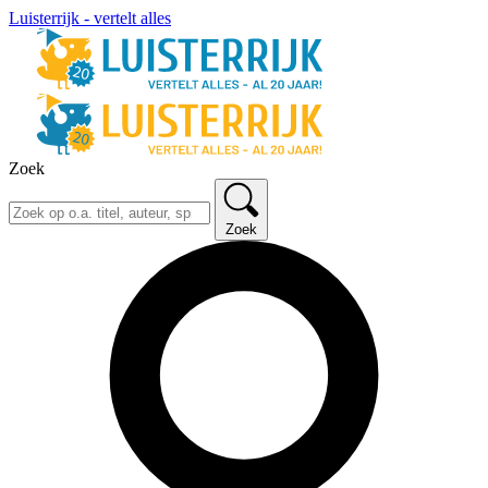
Luisterrijk - vertelt alles
Zoek
Zoek