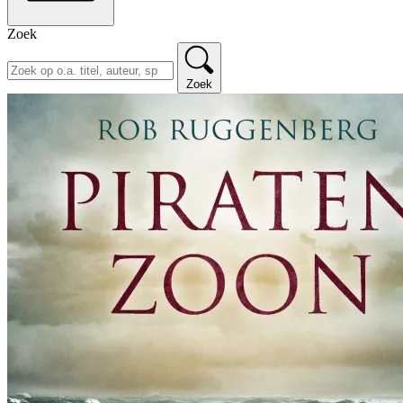
Zoek
Zoek