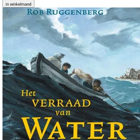
in winkelmand