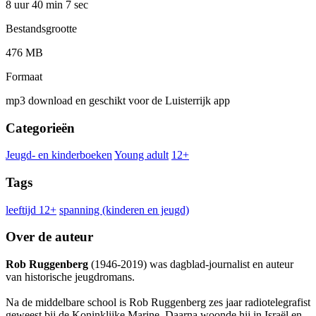
8 uur 40 min
7 sec
Bestandsgrootte
476 MB
Formaat
mp3 download en geschikt voor de Luisterrijk app
Categorieën
Jeugd- en kinderboeken
Young adult
12+
Tags
leeftijd 12+
spanning (kinderen en jeugd)
Over de auteur
Rob Ruggenberg
(1946-2019) was dagblad-journalist en auteur
van historische jeugdromans.
Na de middelbare school is Rob Ruggenberg zes jaar radiotelegrafist
geweest bij de Koninklijke Marine. Daarna woonde hij in Israël en