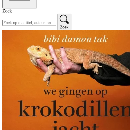
Zoek
Zoek