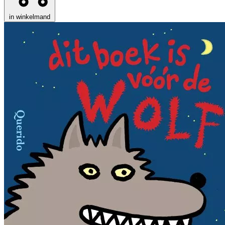
in winkelmand