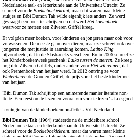
Nederlandse taal- en letterkunde aan de Universiteit Utrecht. Ze
schreef voor de
Boekieboekiekrant
, maar dat waren maar kleine
stukjes en Bibi Dumon Tak wilde eigenlijk iets anders. Ze werd
gevraagd een boek te schrijven en dat werd
Het koeienboek
waarvoor ze meteen een Zilveren Griffel kreeg.
Er volgden meer boeken, voor kinderen en jongeren maar ook voor
volwassenen. De meeste gaan over dieren, maar ze schreef ook over
jongeren die met justitie in aanraking komen.
Latino King
bijvoorbeeld, dat in de Slash-reeks verscheen. En in 2006 schreef ze
het Kinderboekenweekgeschenk:
Laika tussen de sterren
. Ze kreeg
nog drie Zilveren Griffels, onder andere voor
Fiet wil rennen
, dat
ook Prentenboek van het jaar werd. In 2012 ontving ze voor
Winterdieren
de Gouden Griffel, de prijs voor het beste kinderboek
van het jaar.
'Bibi Dumon Tak schrijft op een animerende manier literaire non-
fictie. Een feest om te lezen en vooral om voor te lezen.' - Leesgoed
'koningin van de kinderboekennon-fictie' - Vrij Nederland
Bibi Dumon Tak
(1964) studeerde na de middelbare school
Nederlandse taal- en letterkunde aan de Universiteit Utrecht. Ze
schreef voor de
Boekieboekiekrant
, maar dat waren maar kleine
stukjes en Bibi Dumon Tak wilde eigenlijk iets anders. Ze werd