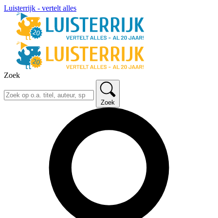
Luisterrijk - vertelt alles
Zoek
Zoek