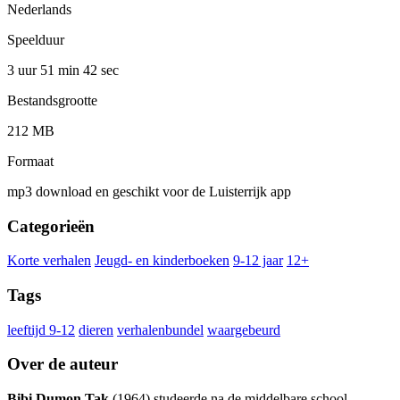
Nederlands
Speelduur
3 uur 51 min
42 sec
Bestandsgrootte
212 MB
Formaat
mp3 download en geschikt voor de Luisterrijk app
Categorieën
Korte verhalen
Jeugd- en kinderboeken
9-12 jaar
12+
Tags
leeftijd 9-12
dieren
verhalenbundel
waargebeurd
Over de auteur
Bibi Dumon Tak
(1964) studeerde na de middelbare school