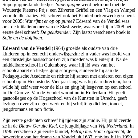
Superguppie-kinderliedjes.
Superguppie
werd bekroond met de
Woutertje Pieterse Prijs, een Zilveren Griffel en een Vlag en Wimpel
voor de illustraties. Hij schreef ook het Kinderboekenweekgeschenk
voor 2005:
Wat rijmt er op op puree?
Edward van de Vendel was
ook de initiatiefnemer van de Slash-serie, waarvoor hij in 2008 het
eerste deel schreef:
De gelukvinder
. Zijn laatst verschenen boek is
Sofie en de dolfijnen
.
Edward van de Vendel
(1964) groeide als oudste van drie
kinderen op in een echt onderwijsgezin: zijn vader was hoofd van
een christelijke basisschool en zijn moeder was kleuterjuf. Na de
middelbare school in Culemborg, waar hij lid was van het
schoolcabaret en liedjes ging schrijven, studeerde hij aan de
Pedagogische Academie en richtte hij samen met anderen een eigen
school op in Heemstede. Vier jaar lang was hij daar directeur, toen
wilde hij zelf weer voor de klas en ging hij lesgeven op een school
in De Groeve. Van de Vendel woont nu in Rotterdam. Hij geeft
gastcolleges op de Hogeschool van de Kunsten in Utrecht, geeft
lezingen over zijn eigen werk en hij schrijft: gedichten, toneel,
jeugdromans en non-fictie.
Zijn eerste gedichten schreef hij tijdens zijn studie. Hij publiceerde
ze in de
Blauw Geruite Kiel
, de jeugdbijlage van
Vrij Nederland
. In
1996 verscheen zijn eerste bundel,
Betrap me
. Voor
Gijsbrecht
, de
bewerking van het drama van Vondel uit 1637, ontving hij in 1999