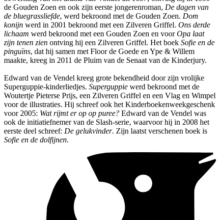
de Gouden Zoen en ook zijn eerste jongerenroman,
De dagen van
de bluegrassliefde
, werd bekroond met de Gouden Zoen.
Dom
konijn
werd in 2001 bekroond met een Zilveren Griffel.
Ons derde
lichaam
werd bekroond met een Gouden Zoen en voor
Opa laat
zijn tenen zien
ontving hij een Zilveren Griffel. Het boek
Sofie en de
pinguïns
, dat hij samen met Floor de Goede en Ype & Willem
maakte, kreeg in 2011 de Pluim van de Senaat van de Kinderjury.
Edward van de Vendel kreeg grote bekendheid door zijn vrolijke
Superguppie-kinderliedjes.
Superguppie
werd bekroond met de
Woutertje Pieterse Prijs, een Zilveren Griffel en een Vlag en Wimpel
voor de illustraties. Hij schreef ook het Kinderboekenweekgeschenk
voor 2005:
Wat rijmt er op op puree?
Edward van de Vendel was
ook de initiatiefnemer van de Slash-serie, waarvoor hij in 2008 het
eerste deel schreef:
De gelukvinder
. Zijn laatst verschenen boek is
Sofie en de dolfijnen
.