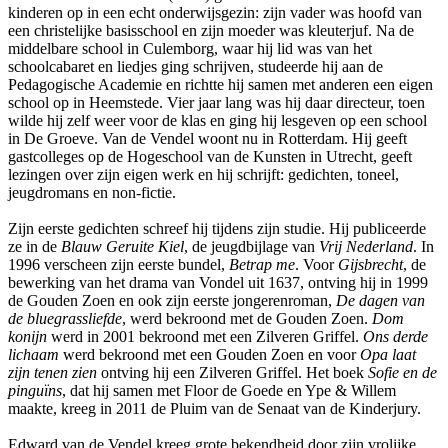
kinderen op in een echt onderwijsgezin: zijn vader was hoofd van
een christelijke basisschool en zijn moeder was kleuterjuf. Na de
middelbare school in Culemborg, waar hij lid was van het
schoolcabaret en liedjes ging schrijven, studeerde hij aan de
Pedagogische Academie en richtte hij samen met anderen een eigen
school op in Heemstede. Vier jaar lang was hij daar directeur, toen
wilde hij zelf weer voor de klas en ging hij lesgeven op een school
in De Groeve. Van de Vendel woont nu in Rotterdam. Hij geeft
gastcolleges op de Hogeschool van de Kunsten in Utrecht, geeft
lezingen over zijn eigen werk en hij schrijft: gedichten, toneel,
jeugdromans en non-fictie.
Zijn eerste gedichten schreef hij tijdens zijn studie. Hij publiceerde
ze in de
Blauw Geruite Kiel
, de jeugdbijlage van
Vrij Nederland
. In
1996 verscheen zijn eerste bundel,
Betrap me
. Voor
Gijsbrecht
, de
bewerking van het drama van Vondel uit 1637, ontving hij in 1999
de Gouden Zoen en ook zijn eerste jongerenroman,
De dagen van
de bluegrassliefde
, werd bekroond met de Gouden Zoen.
Dom
konijn
werd in 2001 bekroond met een Zilveren Griffel.
Ons derde
lichaam
werd bekroond met een Gouden Zoen en voor
Opa laat
zijn tenen zien
ontving hij een Zilveren Griffel. Het boek
Sofie en de
pinguïns
, dat hij samen met Floor de Goede en Ype & Willem
maakte, kreeg in 2011 de Pluim van de Senaat van de Kinderjury.
Edward van de Vendel kreeg grote bekendheid door zijn vrolijke