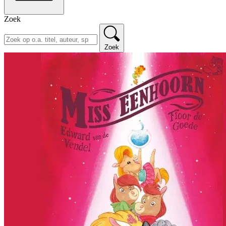
Zoek
Zoek