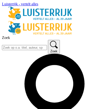
Luisterrijk - vertelt alles
Zoek
Zoek