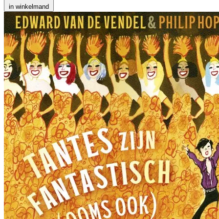
in winkelmand