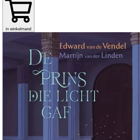
in winkelmand