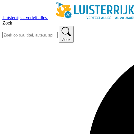
Luisterrijk - vertelt alles
Zoek
Zoek