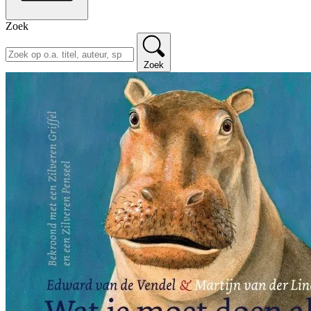
Zoek
Zoek