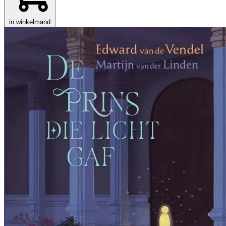
in winkelmand