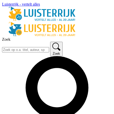
Luisterrijk - vertelt alles
Zoek
Zoek