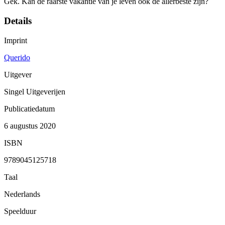
Gek. Kan de raarste vakantie van je leven ook de allerbeste zijn?
Details
Imprint
Querido
Uitgever
Singel Uitgeverijen
Publicatiedatum
6 augustus 2020
ISBN
9789045125718
Taal
Nederlands
Speelduur