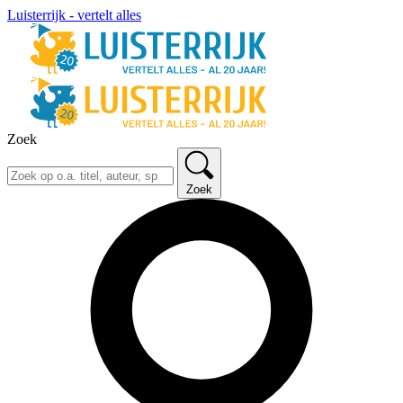
Luisterrijk - vertelt alles
Zoek
Zoek