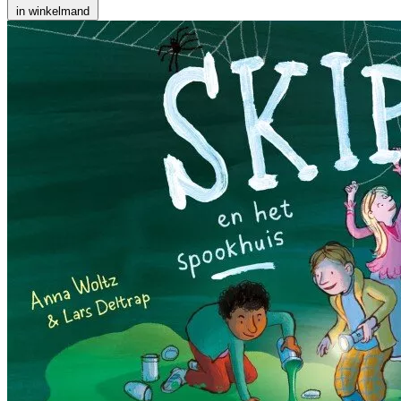
in winkelmand