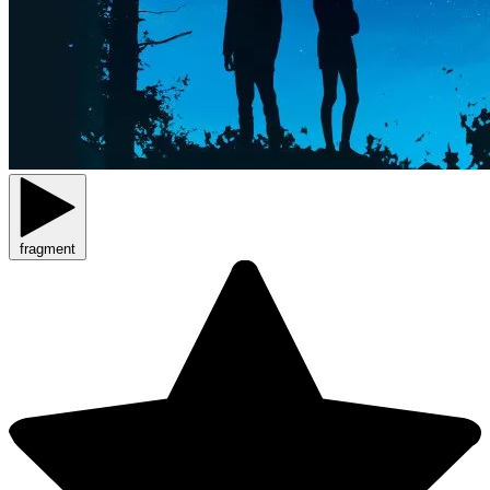
fragment