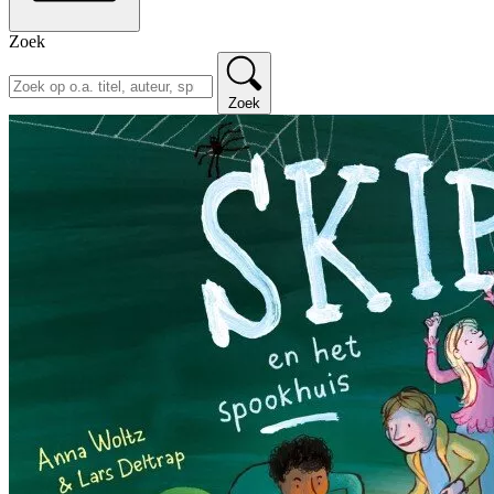
Zoek
Zoek