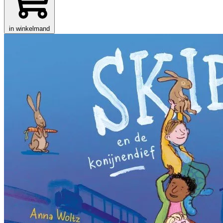
in winkelmand