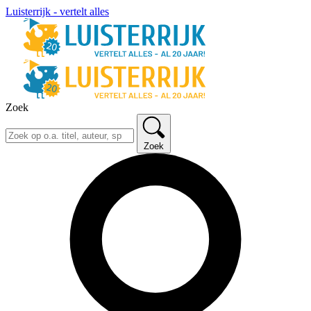
Luisterrijk - vertelt alles
Zoek
Zoek