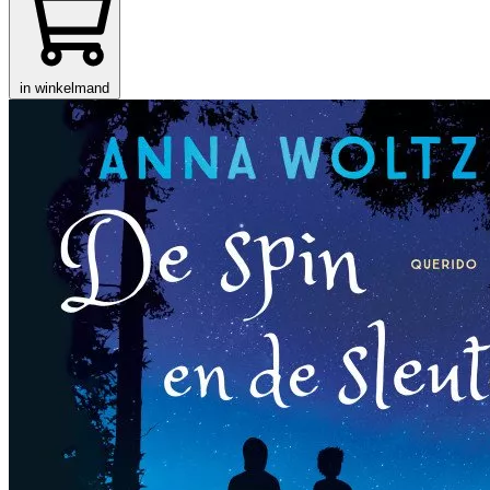
in winkelmand