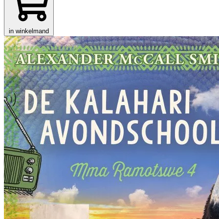
in winkelmand