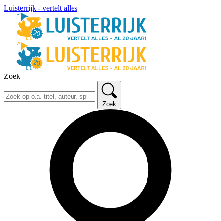
Luisterrijk - vertelt alles
Zoek
Zoek