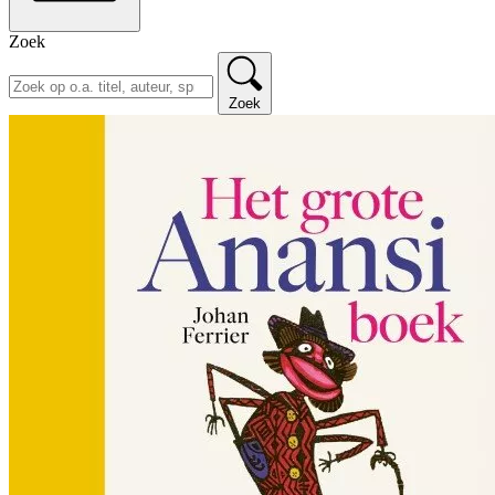
Zoek
Zoek