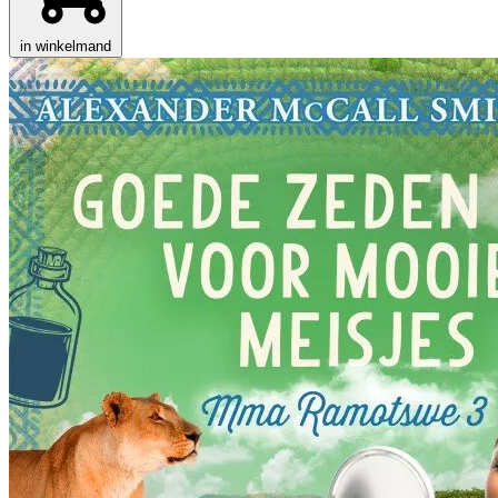
in winkelmand