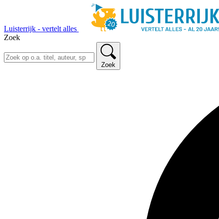
Luisterrijk - vertelt alles
Zoek
Zoek