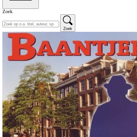
Zoek
Zoek