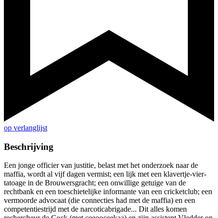
op verlanglijst
Beschrijving
Een jonge officier van justitie, belast met het onderzoek naar de
maffia, wordt al vijf dagen vermist; een lijk met een klavertje-vier-
tatoage in de Brouwersgracht; een onwillige getuige van de
rechtbank en een toeschietelijke informante van een cricketclub; een
vermoorde advocaat (die connecties had met de maffia) en een
competentiestrijd met de narcoticabrigade... Dit alles komen
rechercheur de Cock (met ceeooceekaa) en zijn assistent Vledder op