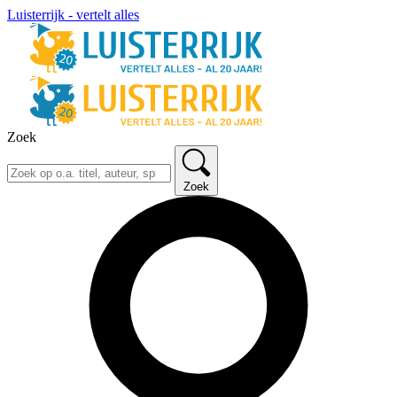
Luisterrijk - vertelt alles
Zoek
Zoek