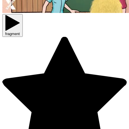
fragment