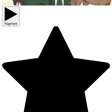
fragment