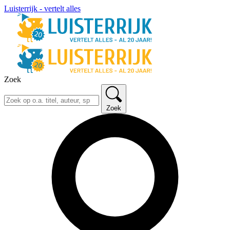
Luisterrijk - vertelt alles
Zoek
Zoek