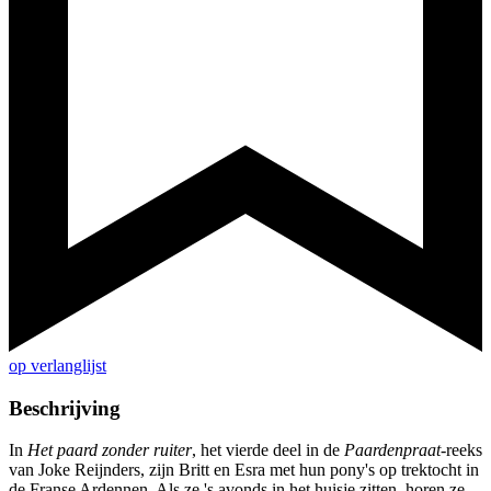
op verlanglijst
Beschrijving
In
Het paard zonder ruiter
, het vierde deel in de
Paardenpraat
-reeks
van Joke Reijnders, zijn Britt en Esra met hun pony's op trektocht in
de Franse Ardennen. Als ze 's avonds in het huisje zitten, horen ze