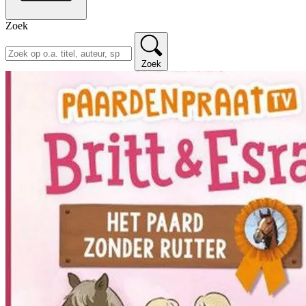
Zoek
Zoek