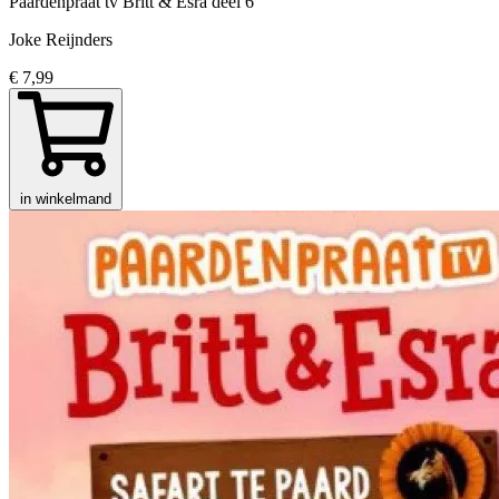
Paardenpraat tv Britt & Esra
deel 6
Joke Reijnders
€ 7,99
in winkelmand