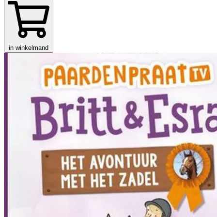
in winkelmand