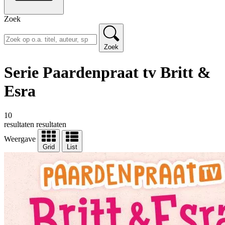
Zoek
Zoek
Serie Paardenpraat tv Britt &
Esra
10
resultaten
resultaten
Weergave
Grid
List