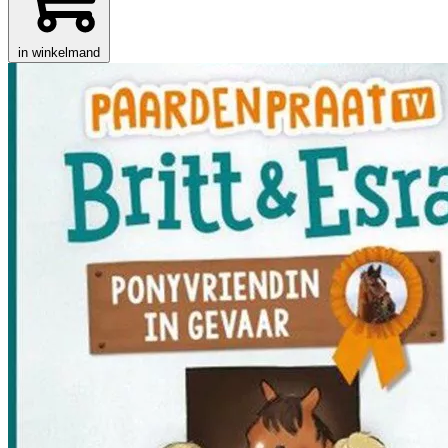
in winkelmand