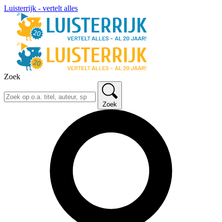
Luisterrijk - vertelt alles
Zoek
Zoek