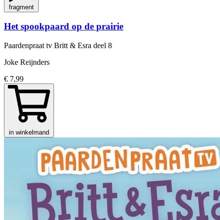
fragment
Het spookpaard op de prairie
Paardenpraat tv Britt & Esra
deel 8
Joke Reijnders
€ 7,99
in winkelmand