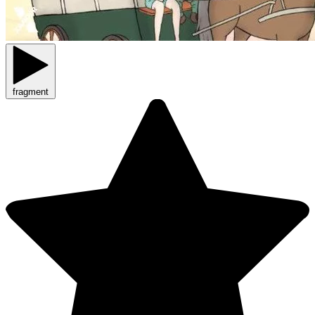
fragment