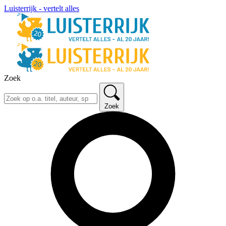
Luisterrijk - vertelt alles
Zoek
Zoek