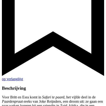
op verlanglijst
Beschrijving
Voor Britt en Esra komt in
Safari te paard
, het vijfde deel in de
Paardenpraat
-reeks van Joke Reijnders, een droom uit: ze gaan een
paar weken logeren bij een vriendin in Zuid-Afrika, die in een