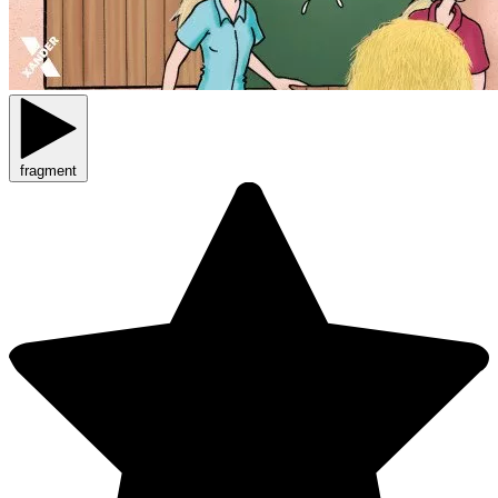
fragment