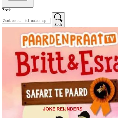
Zoek
Zoek