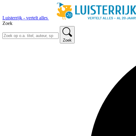
Luisterrijk - vertelt alles
Zoek
Zoek