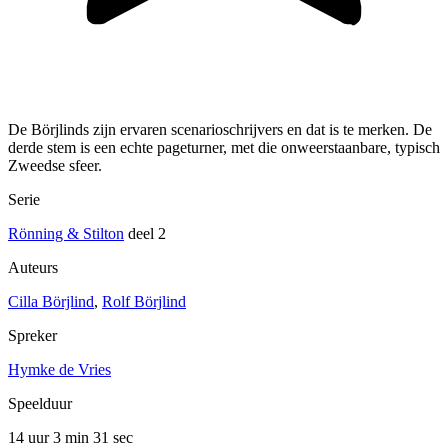
De Börjlinds zijn ervaren scenarioschrijvers en dat is te merken. De
derde stem is een echte pageturner, met die onweerstaanbare, typisch
Zweedse sfeer.
Serie
Rönning & Stilton
deel 2
Auteurs
Cilla Börjlind
,
Rolf Börjlind
Spreker
Hymke de Vries
Speelduur
14 uur 3 min
31 sec