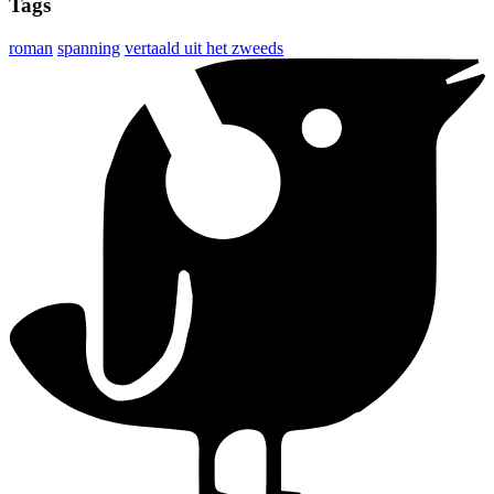
Tags
roman
spanning
vertaald uit het zweeds