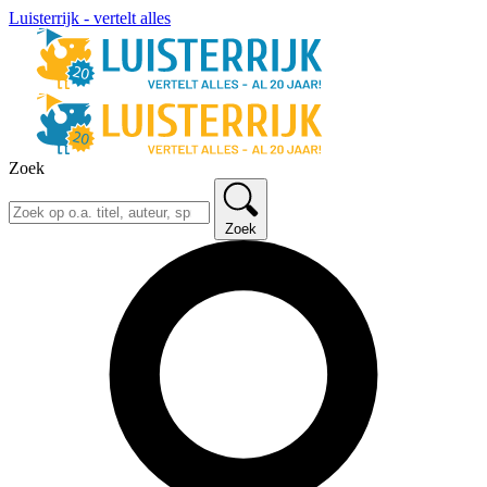
Luisterrijk - vertelt alles
Zoek
Zoek