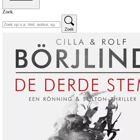
Zoek
Zoek