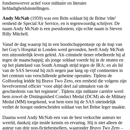
fondsenwerver actief voor militaire en literaire
liefdadigheidsinstellingen.
Andy McNab
(1959) was een Brits soldaat bij de Britse 'elite'
eenheid de Special Air Service, en is tegenwoordig schrijver. De
naam Andy McNab is een pseudoniem, zijn echte naam is Steven
Billy Mitchell.
Vanaf de dag waarop hij in een boodschappentasje op de trap van
het Guy’s Hospital in Londen werd gevonden, heeft Andy McNab
een uitzonderlijk leven geleid. Als criminele tiener rebelleerde hij al
tegen de maatschappij; als jonge soldaat voerde hij in de straten en
op het platteland van South Armagh strijd tegen de IRA; en als lid
van de SAS bevond hij zich negen jaar lang op vijf continenten in
het centrum van verschillende geheime operaties. Tijdens de
Golfoorlog leidde hij Bravo Two Zero, een eenheid die volgens zijn
bevelvoerend officier ‘voor altijd deel zal uitmaken van de
geschiedenis van het regiment’. Tijdens zijn militaire carrière werd
hem zowel de Distinguished Conduct Medal (DCM) als de Military
Medal (MM) toegekend, wat hem toen hij de SAS uiteindelijk
verliet de hoogst onderscheiden soldaat van het Britse leger maakte.
Daarna werd Andy McNab een van de best verkochte auteurs ter
wereld, dankzij zijn inside kennis en ervaring. Hij is niet alleen de
auteur van drie non-fictiebestsellers, waaronder
Bravo Two Zero
–