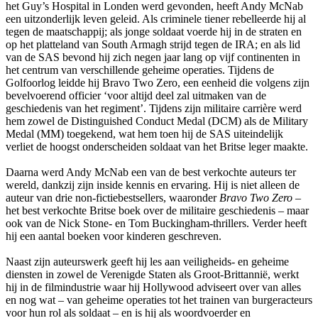
het Guy’s Hospital in Londen werd gevonden, heeft Andy McNab
een uitzonderlijk leven geleid. Als criminele tiener rebelleerde hij al
tegen de maatschappij; als jonge soldaat voerde hij in de straten en
op het platteland van South Armagh strijd tegen de IRA; en als lid
van de SAS bevond hij zich negen jaar lang op vijf continenten in
het centrum van verschillende geheime operaties. Tijdens de
Golfoorlog leidde hij Bravo Two Zero, een eenheid die volgens zijn
bevelvoerend officier ‘voor altijd deel zal uitmaken van de
geschiedenis van het regiment’. Tijdens zijn militaire carrière werd
hem zowel de Distinguished Conduct Medal (DCM) als de Military
Medal (MM) toegekend, wat hem toen hij de SAS uiteindelijk
verliet de hoogst onderscheiden soldaat van het Britse leger maakte.
Daarna werd Andy McNab een van de best verkochte auteurs ter
wereld, dankzij zijn inside kennis en ervaring. Hij is niet alleen de
auteur van drie non-fictiebestsellers, waaronder
Bravo Two Zero
–
het best verkochte Britse boek over de militaire geschiedenis – maar
ook van de Nick Stone- en Tom Buckingham-thrillers. Verder heeft
hij een aantal boeken voor kinderen geschreven.
Naast zijn auteurswerk geeft hij les aan veiligheids- en geheime
diensten in zowel de Verenigde Staten als Groot-Brittannië, werkt
hij in de filmindustrie waar hij Hollywood adviseert over van alles
en nog wat – van geheime operaties tot het trainen van burgeracteurs
voor hun rol als soldaat – en is hij als woordvoerder en