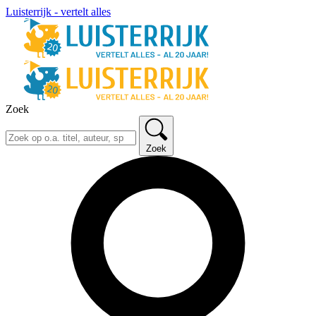
Luisterrijk - vertelt alles
Zoek
Zoek