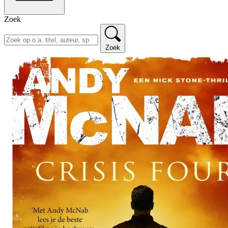
Zoek
Zoek