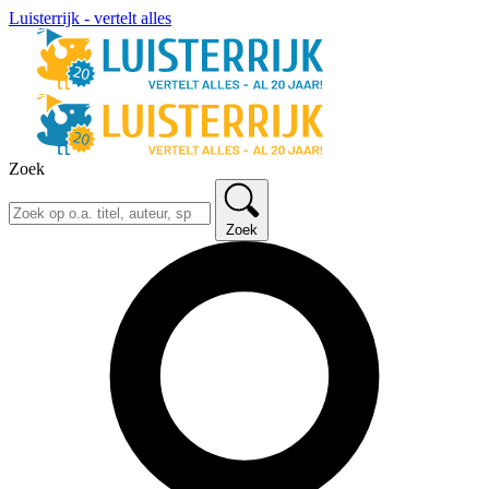
Luisterrijk - vertelt alles
Zoek
Zoek