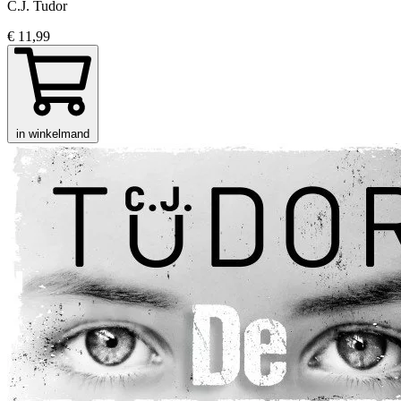
C.J. Tudor
€ 11,99
in winkelmand