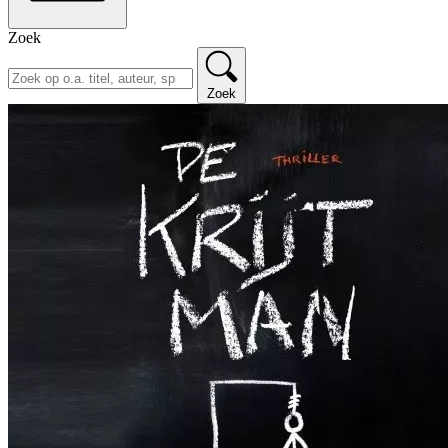
Zoek
Zoek