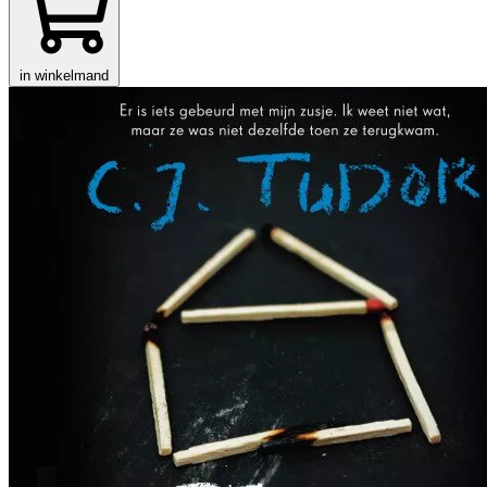
in winkelmand