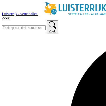
Luisterrijk - vertelt alles
Zoek
Zoek