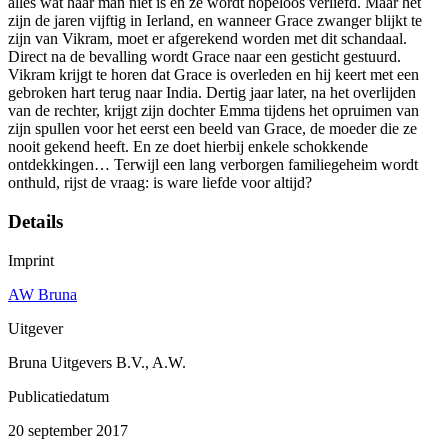
alles wat haar man niet is en ze wordt hopeloos verliefd. Maar het
zijn de jaren vijftig in Ierland, en wanneer Grace zwanger blijkt te
zijn van Vikram, moet er afgerekend worden met dit schandaal.
Direct na de bevalling wordt Grace naar een gesticht gestuurd.
Vikram krijgt te horen dat Grace is overleden en hij keert met een
gebroken hart terug naar India. Dertig jaar later, na het overlijden
van de rechter, krijgt zijn dochter Emma tijdens het opruimen van
zijn spullen voor het eerst een beeld van Grace, de moeder die ze
nooit gekend heeft. En ze doet hierbij enkele schokkende
ontdekkingen… Terwijl een lang verborgen familiegeheim wordt
onthuld, rijst de vraag: is ware liefde voor altijd?
Details
Imprint
AW Bruna
Uitgever
Bruna Uitgevers B.V., A.W.
Publicatiedatum
20 september 2017