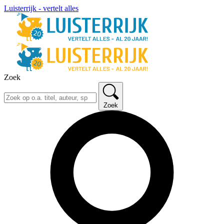
Luisterrijk - vertelt alles
Zoek
Zoek