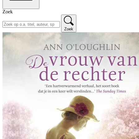
Zoek
Zoek